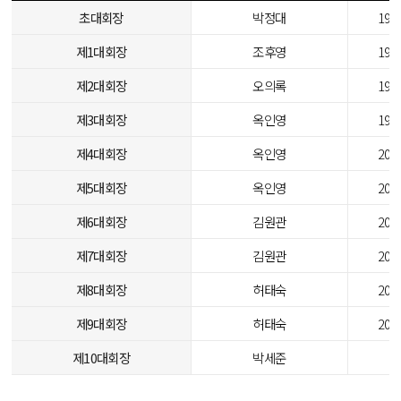
초대회장
박정대
1989
제1대회장
조후영
1992
제2대회장
오의록
1996
제3대회장
옥인영
1999
제4대회장
옥인영
2001
제5대회장
옥인영
2005
제6대회장
김원관
2009
제7대회장
김원관
2013
제8대회장
허태숙
2016
제9대회장
허태숙
2021
제10대회장
박세준