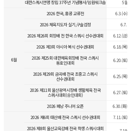
대한스쿼시연맹 창립 37주년 기념행사/임원워크숍
5월
2026 한국, 홍콩 교류전
6.3.(수)-
2026 체육지도자 실기,구술검정
6.7.(
2026 제26회 회장배 전 한국 스쿼시 선수권대회
6.12.(금)-
2026 제3회 아시아 복식 선수권대회
6.18.(목)-
2026 제25회 대한체육회장배 전국 스쿼시
6월
6.20.(토)-
동호인대회
2026 제29회 금곡배 전국 초중고 스쿼시
6.25.(목)-
선수권대회
2026 제11회 울산광역시장배 생활체육 전국
6.27.(토)-
스쿼시대회(승인대회)
2026 페낭 주니어 오픈
6.30.(화)-7
2026 제6회 태산배 전국 스쿼시 선수권대회
7.11.(토)-
2026 제8회 울산교육감배 전국 학생 스쿼시대회
7.19.(