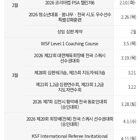
2026 코리아컵 PSA 챌린저6
2.10.(화)-2
2월
2026 청소년대표ㆍ꿈나무ㆍ전국 시.도 우수선수
2.26.(목)-
특별강화훈련
상임 심판 계약
2월
WSF Level 1 Coaching Course
3.5.(목)-
2026 제22회 대한체육회장배 전국 스쿼시
3.19.(목)-
선수권대회
제28회 심판워크숍, 제15회 지도자워크숍
3.21.(
3월
제21회 1,2급 심판연수회, 제23회 1,2급
3.22.(
지도자연수회
2026 제7회 김천시 황악배 전국 동호인대회
3.28.(토)-
(승인대회)
2026 제20회 회장배(전북) 전국 스쿼시 선수권대회
4.1.(수)-
(승인대회)
KSF International Referee Invitational
4.11.(토)-