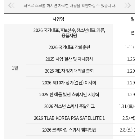
좌우로 스크롤 하시면 자세한 내용을 확인하실 수 있습니다.
사업명
일정
2026 국가대표,후보선수,청소년대표 의류,
연초
용품지원
2026 국가대표 강화훈련
1-11(1
2025 사업 결산 및 자체감사
1.26.(
1월
2026 제1차 정기대의원 총회
1.29.(
2026 제10차 정기(결산) 이사회
1.29.(
2025 한 해를 빛낸 스쿼시인 시상식
1.29.(
2026 청소년 스쿼시 주말리그
1.31.(토)-2
2026 TLAB KOREA PSA SATELLITE 1
2.5.(목)-
2026 코리아컵 스쿼시 챔피언쉽
2.8.(일)-2.