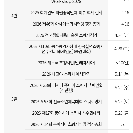
Workshop 2026
2025 회계연도 회원종목단체 외부 회계 감사
4.16.(
4월
2026 제46회 아시아스쿼시연맹 정기총회
4.18.(
2026 전국생활체육대축전 스쿼시경기
4.24.(금)-
2026 제10회 광주광역시장배 전국실업스쿼시
4.28.(화)-5
선수권대회(개인전)(승인대회)
2026 개도국 초청사업[말레이시아]
5.10(일)-1
2026 나고야 스쿼시 아시안컵
5.14.(목)-
2026 제33회 아시아 주니어 스쿼시 챔피언쉽
5.20.(수)-
(개인전)
5월
2026 제55회 전국소년체육대회 스쿼시경기
5.23.(토)-
2026 제17회 동아시아 스쿼시 선수권대회
5.29.(금)-
2026 제14회 동아시아스쿼시연맹 정기총회
5.31.(